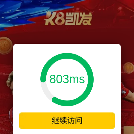
803ms